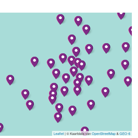
Leaflet
| © Kaartdata van
OpenStreetMap
&
GEO-6